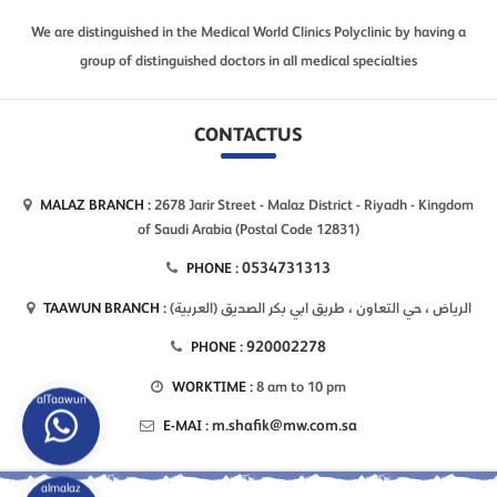
We are distinguished in the Medical World Clinics Polyclinic by having a
group of distinguished doctors in all medical specialties
CONTACTUS
MALAZ BRANCH :
2678 Jarir Street - Malaz District - Riyadh - Kingdom
of Saudi Arabia (Postal Code 12831)
0534731313
PHONE :
TAAWUN BRANCH :
(العربية) الرياض ، حي التعاون ، طريق ابي بكر الصديق
920002278
PHONE :
WORKTIME :
8 am to 10 pm
alTaawun
m.shafik@mw.com.sa
E-MAI :
almalaz