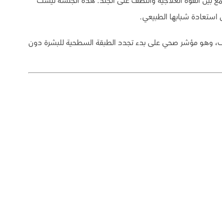
جمع بين القوة العلاجية واللطف على الجلد. هذه الجلسة ليست
لخفيف، وهو مؤشر صحي على بدء تجدد الطبقة السطحية للبشرة دون