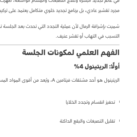
في عالم تجديد البشرة وعلاج التصبغات والمسام الواسعة، ظهر
مجرد تقشير عادي، بل برنامج تجديد خلوي متكامل يعتمد على تركيبة علمية دقيقة تحتوي على 4% ريتينول و2% خلايا جذ
سُميت بإشراقة الرمال لأن عملية التجدد التي تحدث بعد الجلسة 
التسبب في التهاب أو تقشر عنيف.
الفهم العلمي لمكونات الجلسة
أولًا: الريتينول 4%
الريتينول هو أحد مشتقات فيتامين A، ويُعد من أقوى المواد المستخدمة في طب الجلدية التجميلي. بتركيز 4% يعمل على:
تحفيز انقسام وتجدد الخلايا
تقليل التصبغات والبقع الداكنة