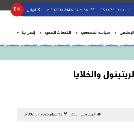
EN
0534731313
M.SHAFIK@MW.COM.SA
الرياض
 الإعلامى
سياسة الخصوصية
الخدمات الصحية
إتصل بنا
ريتينول والخلايا
المشاهدة :
335
12 فبراير 2026 - 09:55 م