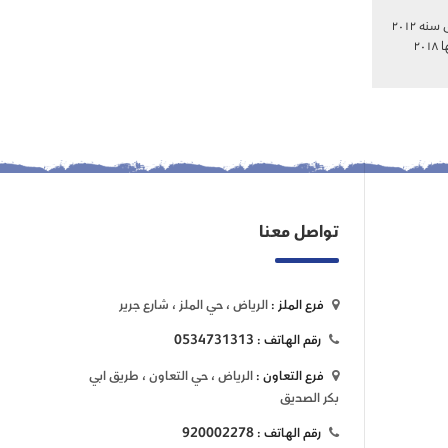
بكالوريوس الطب والجراحه جامعه الزقازيق سنه ٢٠١٢
٢٠
تواصل معنا
فرع الملز :
الرياض ، حي الملز ، شارع جرير
0534731313
رقم الهاتف :
فرع التعاون :
الرياض ، حي التعاون ، طريق ابي
بكر الصديق
920002278
رقم الهاتف :