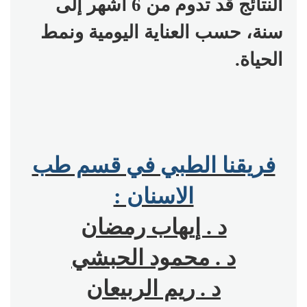
النتائج قد تدوم من 6 أشهر إلى
سنة، حسب العناية اليومية ونمط
الحياة
.
فريقنا الطبي في قسم طب
الاسنان :
د . إيهاب رمضان
د . محمود الحبشي
د . ريم الربيعان