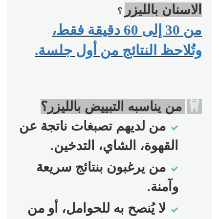
الاسنان بالليزر
؟
من 30 إلى 60 دقيقة فقط،
وتُلاحظ النتائج من أول جلسة
.
من يناسبه التبييض بالليزر؟
من لديهم تصبغات ناتجة عن
القهوة، الشاي، التدخين
.
من يرغبون بنتائج سريعة
وآمنة
.
لا يُنصح به للحوامل، أو من