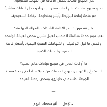
هل المجمع معتمد لفحص الاقامة من الجهات الحكومية؟
نعم، مجمع عيادات عالم الطب معتمد رسمياً، ويدخل البيانات مباشرةً
عبر منصة إفادة المرتبطة بأبشر ومنظومة الإقامة السعودية.
هل تقدمون فحص الاقامة للشركات والعمالة الجماعية؟
نعم. نوفر خدمة متكاملة لأصحاب العمل تشمل فحص العمالة الوافدة،
وفحص ما قبل التوظيف، والشهادات الصحية للبلدية، بأسعار خاصة
للعقود والطلبات الكبيرة.
ما أوقات العمل في مجمع عيادات عالم الطب؟
السبت إلى الخميس: جميع الخدمات من ٩:٠٠ صباحاً حتى ٩:٠٠ مساءً.
الجمعة: طب عام، طوارئ، وفحص رخصة القيادة.
—
لا تؤجل — أنهِ فحصك اليوم