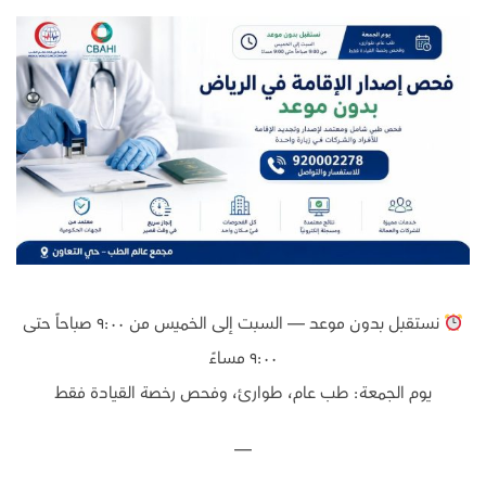
نستقبل بدون موعد — السبت إلى الخميس من ٩:٠٠ صباحاً حتى
٩:٠٠ مساءً
يوم الجمعة: طب عام، طوارئ، وفحص رخصة القيادة فقط
—