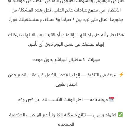
كثير من المقيمين والشركات يضيعون أياماً في البحث عن مواعيد أو
الانتظار. في مجمع عيادات عالم الطب، نحل هذه المشكلة من
جذورها: تعال متى تريد بين ٩ صباحاً و٩ مساءً، وسنستقبلك فوراً.
هذا يعني أنه حتى لو انتهت إقامتك أو اقتربت من الانتهاء، يمكنك
إنهاء فحصك في نفس اليوم دون أي تأخير.
مميزات الاستقبال المباشر بدون موعد:
سرعة في التنفيذ — إنهاء الفحص الكامل في وقت قصير دون
انتظار طويل
مرونة تامة — اختر الوقت الأنسب لك بين ٩ص و٩م
اعتماد رسمي — نتائج مُسجَّلة إلكترونياً عبر المنصات الحكومية
المعتمدة