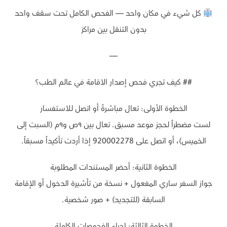
كل شيء في مكان واحد — الفحص الكامل تحت سقف واحد
بدون التنقل بين مراكز
—
## كيف تجري فحص إصدار الاقامة في عالم الطب؟
الخطوة الأولى: تعال مباشرةً أو اتصل للاستفسار
لست مضطراً لحجز موعد مسبق. تعال بين ٩ص و٩م (السبت إلى
الخميس)، أو اتصل على 920002278 إذا أردت تأكيداً مسبقاً.
الخطوة الثانية: أحضر المستندات المطلوبة
جواز السفر ساري المفعول + نسخة من تأشيرة الدخول أو الإقامة
السابقة (للتجديد) + صور شخصية.
الخطوة الثالثة: إجراء الفحوصات الكاملة