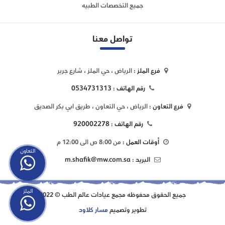
جميع التخصصات الطبيه
تواصل معنا
فرع الملز :
الرياض ، حي الملز ، شارع جرير
0534731313
رقم الهاتف :
فرع التعاون :
الرياض ، حي التعاون ، طريق ابي بكر الصديق
920002278
رقم الهاتف :
أوقات العمل :
من 8:00 ص الى 12:00 م
التعاون
m.shafik@mw.com.sa
البريد :
جميع الحقوق محفوظه
مجمع عيادات عالم الطب
© 2022
الملز
تطوير وتصميم
مسار كلاود